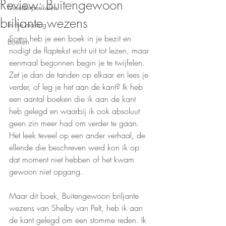
Review: Buitengewoon
Moederperikelen
briljante wezens
In the making
Soms heb je een boek in je bezit en 
Boeken
nodigt de flaptekst echt uit tot lezen, maar 
eenmaal begonnen begin je te twijfelen. 
Zet je dan de tanden op elkaar en lees je 
verder, of leg je het aan de kant? Ik heb 
een aantal boeken die ik aan de kant 
heb gelegd en waarbij ik ook absoluut 
geen zin meer had om verder te gaan. 
Het leek teveel op een ander verhaal, de 
ellende die beschreven werd kon ik op 
dat moment niet hebben of het kwam 
gewoon niet opgang. 
Maar dit boek, Buitengewoon briljante 
wezens van Shelby van Pelt, heb ik aan 
de kant gelegd om een stomme reden. Ik 