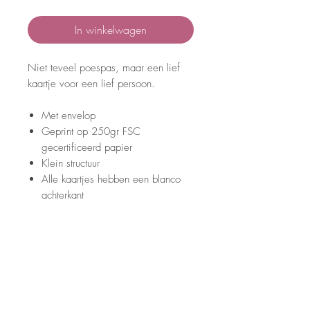
In winkelwagen
Niet teveel poespas, maar een lief
kaartje voor een lief persoon.
Met envelop
Geprint op 250gr FSC
gecertificeerd papier
Klein structuur
Alle kaartjes hebben een blanco
achterkant
A6 (105mm x 148mm)
Kleuren kunnen verschillen van
scherm tot scherm
Kaartjes worden met de grootste
zorg ingepakt en verzonden