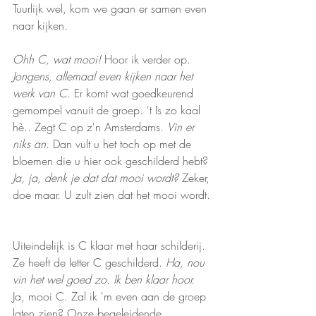
Tuurlijk wel, kom we gaan er samen even 
naar kijken. 
Ohh C, wat mooi! 
Hoor ik verder op. 
Jongens, allemaal even kijken naar het 
werk van C. 
Er komt wat goedkeurend 
gemompel vanuit de groep. 't Is zo kaal 
hè.. Zegt C op z'n Amsterdams. 
Vin er 
niks an. 
Dan vult u het toch op met de 
bloemen die u hier ook geschilderd hebt? 
Ja, ja, denk je dat dat mooi wordt? 
Zeker, 
doe maar. U zult zien dat het mooi wordt.
Uiteindelijk is C klaar met haar schilderij. 
Ze heeft de letter C geschilderd. 
Ha, nou 
vin het wel goed zo. Ik ben klaar hoor. 
Ja, mooi C. Zal ik 'm even aan de groep 
laten zien? Onze begeleidende 