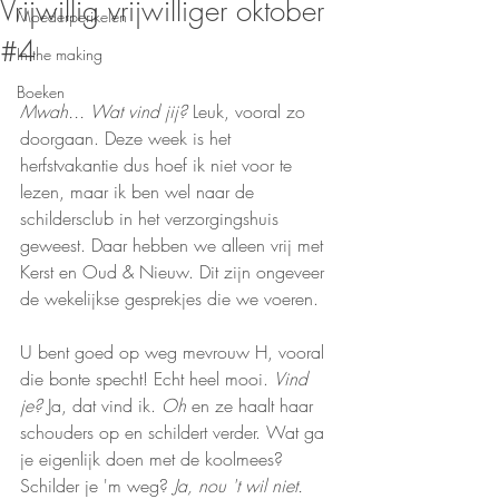
Vrijwillig vrijwilliger oktober
Moederperikelen
#4
In the making
Boeken
Mwah... Wat vind jij? 
Leuk, vooral zo 
doorgaan. Deze week is het 
herfstvakantie dus hoef ik niet voor te 
lezen, maar ik ben wel naar de 
schildersclub in het verzorgingshuis 
geweest. Daar hebben we alleen vrij met 
Kerst en Oud & Nieuw. Dit zijn ongeveer 
de wekelijkse gesprekjes die we voeren.
U bent goed op weg mevrouw H, vooral 
die bonte specht! Echt heel mooi. 
Vind 
je? 
Ja, dat vind ik. 
Oh 
en ze haalt haar 
schouders op en schildert verder. Wat ga 
je eigenlijk doen met de koolmees? 
Schilder je 'm weg? 
Ja, nou 't wil niet. 