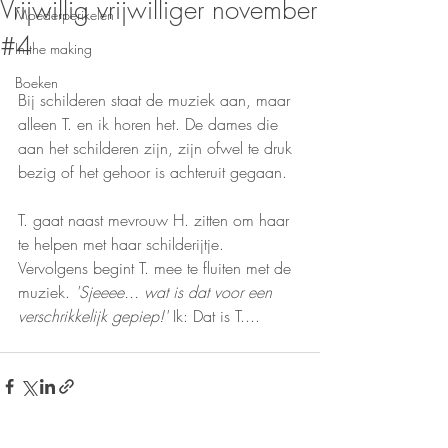
Vrijwillig vrijwilliger november
Moederperikelen
#4
In the making
Boeken
Bij schilderen staat de muziek aan, maar 
alleen T. en ik horen het. De dames die 
aan het schilderen zijn, zijn ofwel te druk 
bezig of het gehoor is achteruit gegaan. 
T. gaat naast mevrouw H. zitten om haar 
te helpen met haar schilderijtje. 
Vervolgens begint T. mee te fluiten met de 
muziek. 
'Sjeeee... wat is dat voor een 
verschrikkelijk gepiep!'
 Ik: Dat is T.... 