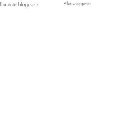
Recente blogposts
Alles weergeven
Opmerkingen
Niet zeuren, ga k